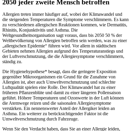
2050 jeder zweite Mensch betroffen
Allergien treten immer häufiger auf, wobei der Klimawandel und
die steigenden Temperaturen die Symptome verschlimmern. Es kann
zu verschiedenen allergischen Reaktionen kommen, wie Dermatitis,
Rhinitis, Konjunktivitis und Asthma. Die
Weltgesundheitsorganisation sagt voraus, dass bis 2050 50 % der
Weltbevölkerung von Allergien betroffen sein werden, was zu einer
„allergischen Epidemie“ führen wird. Vor allem in städtischen
Gebieten nehmen Allergien aufgrund des Temperaturanstiegs und
der Luftverschmutzung, die die Allergiesymptome verschlimmern,
ständig zu.
Die Hygienehypothese* besagt, dass die geringere Exposition
gegenüber Mikroorganismen ein Grund für die Zunahme von
Allergien ist, aber auch Umweltverschmutzung und schlechte
Luftqualität spielen eine Rolle. Der Klimawandel hat zu einer
früheren Pflanzenblüte und damit zu einer längeren Pollensaison
geführt. Höhere Temperaturen und Ozonwerte in der Luft können
die Atemwege reizen und die saisonalen Allergiesymptome
verstärken. Ein nennenswerter Anteil der Allergiker leiden an
Asthma. Ein weiterer zu berücksichtigender Faktor ist die
Umweltverschmutzung durch Fahrzeuge.
Wenn Sie den Verdacht haben, dass Sie an einer Allergie leiden,